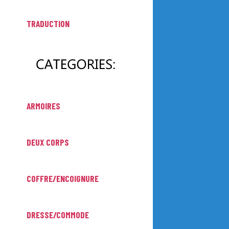
TRADUCTION
ARMOIRES
DEUX CORPS
COFFRE/ENCOIGNURE
DRESSE/COMMODE