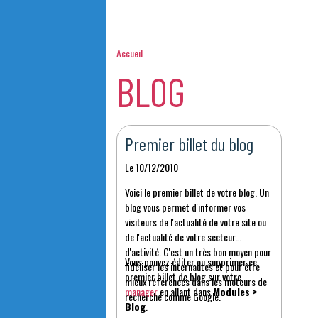
Accueil
BLOG
Premier billet du blog
Le 10/12/2010
Voici le premier billet de votre blog. Un
blog vous permet d'informer vos
visiteurs de l'actualité de votre site ou
de l'actualité de votre secteur
d'activité. C'est un très bon moyen pour
Vous pouvez éditer ou supprimer ce
fidéliser les internautes et pour être
premier billet de blog sur votre
mieux référencés dans les moteurs de
manager
en allant dans
Modules >
recherche comme Google.
Blog
.