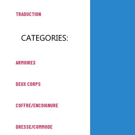
TRADUCTION
ARMOIRES
DEUX CORPS
COFFRE/ENCOIGNURE
DRESSE/COMMODE