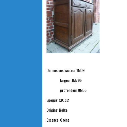
Dimensions:hauteur 1M09
largeur:1M795
profondeur 0M55
Epoque: XIX SC
Origine: Belge
Essence: Chêne