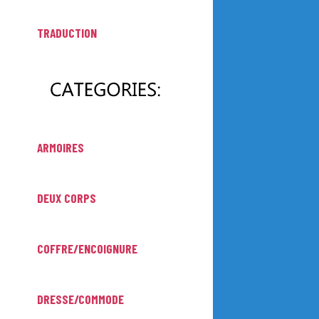
TRADUCTION
ARMOIRES
DEUX CORPS
COFFRE/ENCOIGNURE
DRESSE/COMMODE