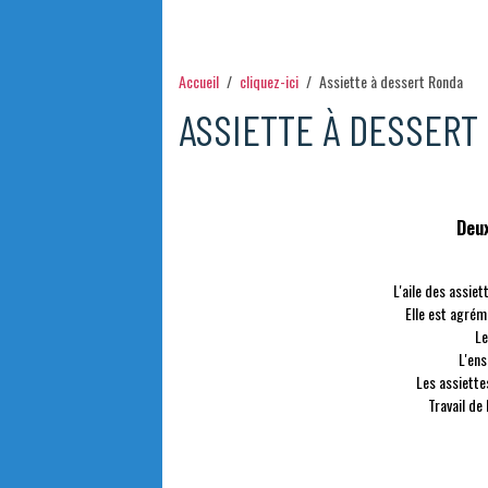
Accueil
cliquez-ici
Assiette à dessert Ronda
ASSIETTE À DESSERT
Deux
L'aile des assie
Elle est agré
Le
L'ens
Les assiettes
Travail de 