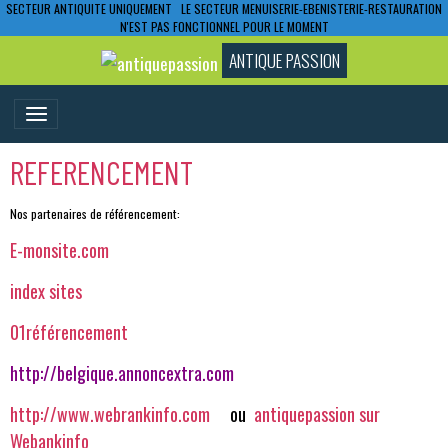
SECTEUR ANTIQUITE UNIQUEMENT LE SECTEUR MENUISERIE-EBENISTERIE-RESTAURATION
N'EST PAS FONCTIONNEL POUR LE MOMENT
ANTIQUE PASSION
REFERENCEMENT
Nos partenaires de référencement:
E-monsite.com
index sites
01référencement
http://belgique.annoncextra.com
http://www.webrankinfo.com
ou
antiquepassion sur
Webankinfo