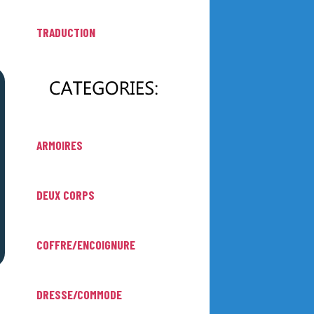
TRADUCTION
ARMOIRES
DEUX CORPS
COFFRE/ENCOIGNURE
DRESSE/COMMODE