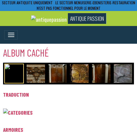
SECTEUR ANTIQUITE UNIQUEMENT LE SECTEUR MENUISERIE-EBENISTERIE-RESTAURATION
N'EST PAS FONCTIONNEL POUR LE MOMENT
ANTIQUE PASSION
ALBUM CACHÉ
TRADUCTION
ARMOIRES