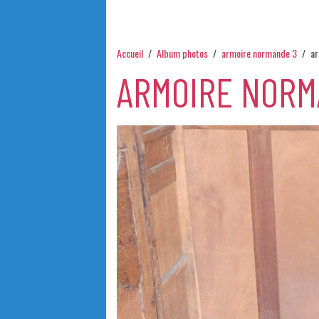
Accueil
Album photos
armoire normande 3
a
ARMOIRE NORM