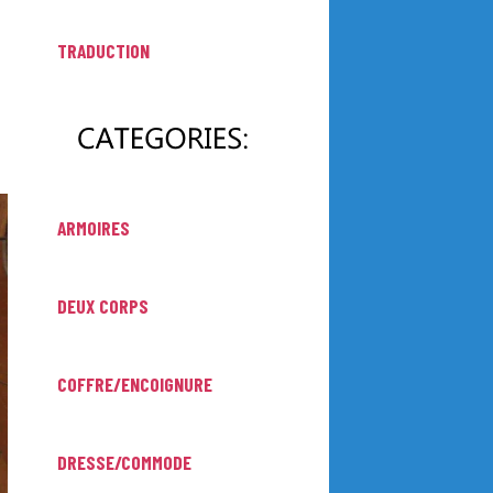
TRADUCTION
ARMOIRES
DEUX CORPS
COFFRE/ENCOIGNURE
DRESSE/COMMODE