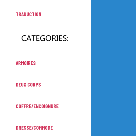
TRADUCTION
ARMOIRES
DEUX CORPS
COFFRE/ENCOIGNURE
DRESSE/COMMODE