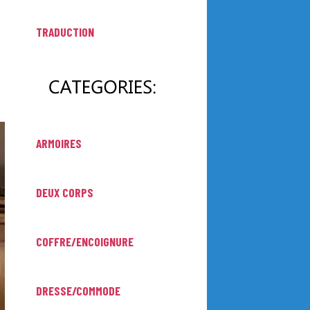
TRADUCTION
ARMOIRES
DEUX CORPS
COFFRE/ENCOIGNURE
DRESSE/COMMODE