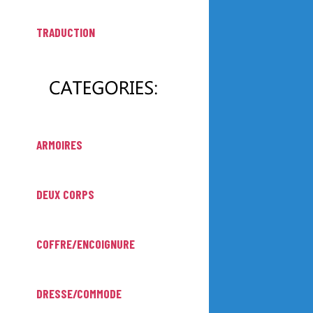
TRADUCTION
ARMOIRES
DEUX CORPS
COFFRE/ENCOIGNURE
DRESSE/COMMODE