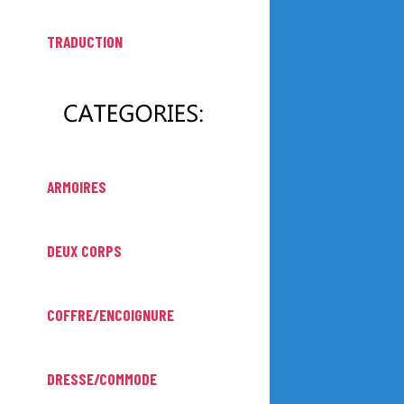
TRADUCTION
ARMOIRES
DEUX CORPS
COFFRE/ENCOIGNURE
DRESSE/COMMODE